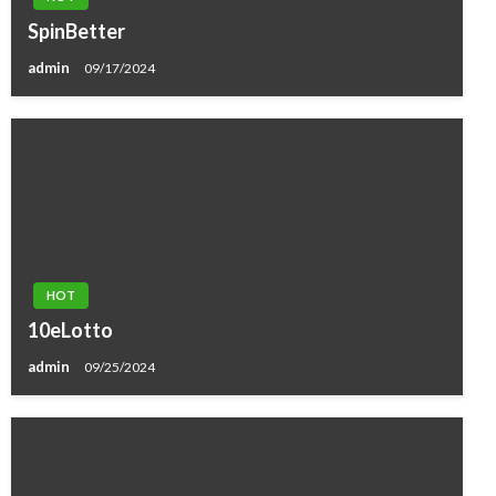
SpinBetter
admin
09/17/2024
HOT
10eLotto
admin
09/25/2024