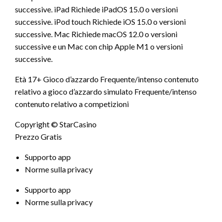
successive. iPad Richiede iPadOS 15.0 o versioni
successive. iPod touch Richiede iOS 15.0 o versioni
successive. Mac Richiede macOS 12.0 o versioni
successive e un Mac con chip Apple M1 o versioni
successive.
Età 17+ Gioco d’azzardo Frequente/intenso contenuto
relativo a gioco d’azzardo simulato Frequente/intenso
contenuto relativo a competizioni
Copyright © StarCasino
Prezzo Gratis
Supporto app
Norme sulla privacy
Supporto app
Norme sulla privacy