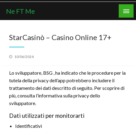
Skip
Ne FT Me
to
content
StarCasinò – Casino Online 17+
Posted
10/06/2024
on
Lo sviluppatore, BSG , ha indicato che le procedure per la
tutela della privacy dell’app potrebbero includere il
trattamento dei dati descritto di seguito. Per scoprire di
più, consulta l’informativa sulla privacy dello
sviluppatore.
Dati utilizzati per monitorarti
Identificativi