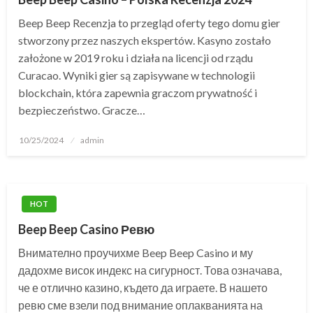
Beep Beep Recenzja to przegląd oferty tego domu gier
stworzony przez naszych ekspertów. Kasyno zostało
założone w 2019 roku i działa na licencji od rządu
Curacao. Wyniki gier są zapisywane w technologii
blockchain, która zapewnia graczom prywatność i
bezpieczeństwo. Gracze…
Posted
10/25/2024
admin
on
HOT
Beep Beep Casino Ревю
Внимателно проучихме Beep Beep Casino и му
дадохме висок индекс на сигурност. Това означава,
че е отлично казино, където да играете. В нашето
ревю сме взели под внимание оплакванията на