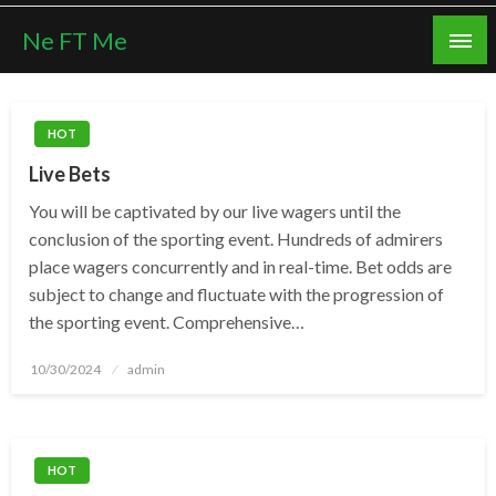
Skip
Ne FT Me
to
content
HOT
Live Bets
You will be captivated by our live wagers until the
conclusion of the sporting event. Hundreds of admirers
place wagers concurrently and in real-time. Bet odds are
subject to change and fluctuate with the progression of
the sporting event. Comprehensive…
Posted
10/30/2024
admin
on
HOT