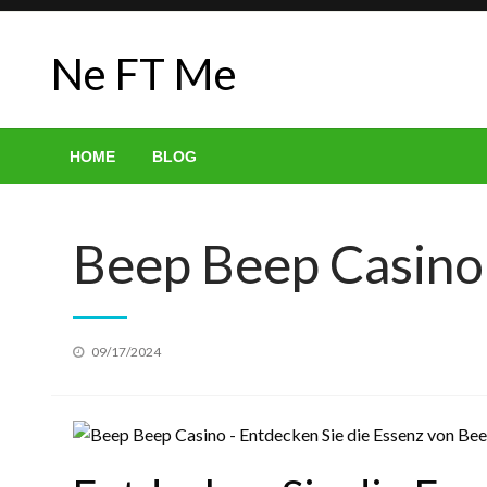
Skip
to
Ne FT Me
content
HOME
BLOG
Beep Beep Casino
Posted
09/17/2024
on