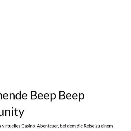
ühende Beep Beep
unity
 virtuelles Casino-Abenteuer, bei dem die Reise zu einem