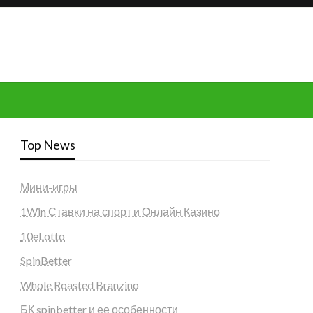
Top News
Мини-игры
1Win Ставки на спорт и Онлайн Казино
10eLotto
SpinBetter
Whole Roasted Branzino
БК spinbetter и ее особенности