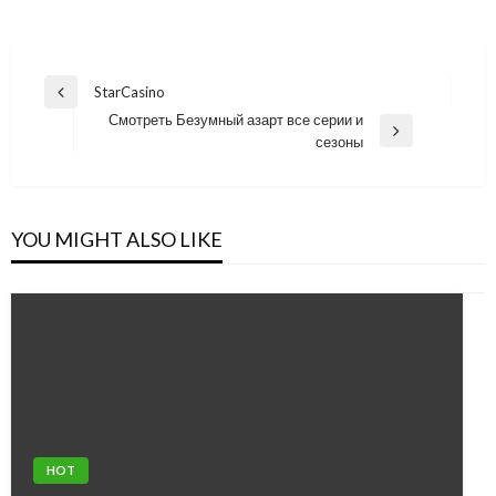
Post
StarCasino
Previous
navigation
Смотреть Безумный азарт все серии и
Post
Next
сезоны
Post
YOU MIGHT ALSO LIKE
HOT