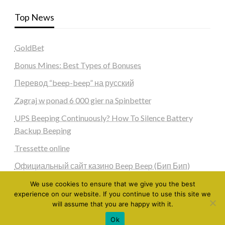
Top News
GoldBet
Bonus Mines: Best Types of Bonuses
Перевод “beep-beep” на русский
Zagraj w ponad 6 000 gier na Spinbetter
UPS Beeping Continuously? How To Silence Battery
Backup Beeping
Tressette online
Официальный сайт казино Beep Beep (Бип Бип)
We use cookies to ensure that we give you the best
experience on our website. If you continue to use this site we
will assume that you are happy with it.
Ok
Theme by Silk Themes