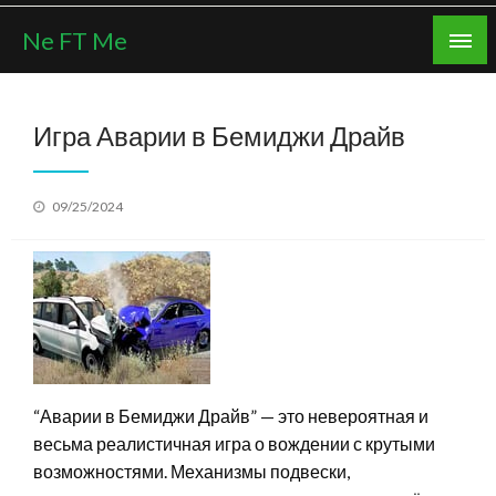
Skip
Ne FT Me
to
content
Игра Аварии в Бемиджи Драйв
Posted
09/25/2024
on
“Аварии в Бемиджи Драйв” — это невероятная и
весьма реалистичная игра о вождении с крутыми
возможностями. Механизмы подвески,