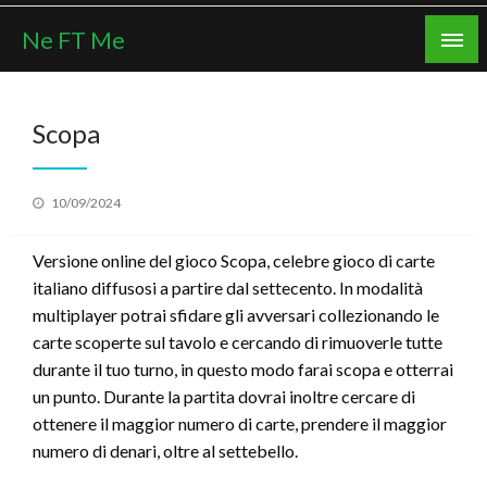
Skip
Ne FT Me
to
content
Scopa
Posted
10/09/2024
on
Versione online del gioco Scopa, celebre gioco di carte
italiano diffusosi a partire dal settecento. In modalità
multiplayer potrai sfidare gli avversari collezionando le
carte scoperte sul tavolo e cercando di rimuoverle tutte
durante il tuo turno, in questo modo farai scopa e otterrai
un punto. Durante la partita dovrai inoltre cercare di
ottenere il maggior numero di carte, prendere il maggior
numero di denari, oltre al settebello.