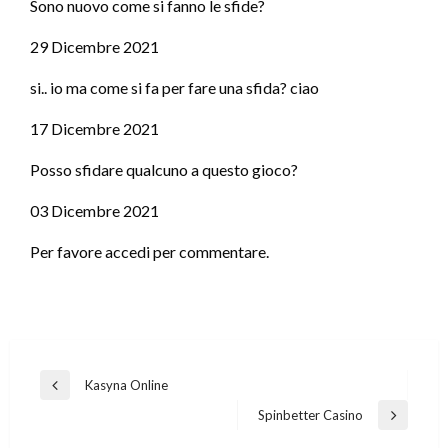
Sono nuovo come si fanno le sfide?
29 Dicembre 2021
si.. io ma come si fa per fare una sfida? ciao
17 Dicembre 2021
Posso sfidare qualcuno a questo gioco?
03 Dicembre 2021
Per favore accedi per commentare.
Post
Kasyna Online
Previous
navigation
Post
Spinbetter Casino
Next
Post