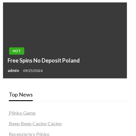
HOT
Free Spins No Deposit Poland
admin
09/25/2024
Top News
Plinko Game
Beep Beep Casino Casino
Recenzie hry Plinko