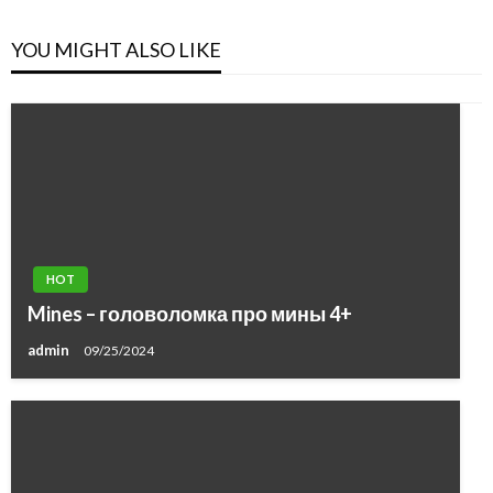
YOU MIGHT ALSO LIKE
HOT
Mines – головоломка про мин‪ы‬ 4+
admin
09/25/2024