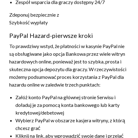
Zespół wsparcia dla graczy dostępny 24/7
Zdeponuj bezpiecznie z
Szybkość wypłaty
PayPal Hazard-pierwsze kroki
To prawdziwy wstyd, że płatności w kasynie PayPal nie
są obsługiwane jako opcja Bankowa przez wiele witryn
hazardowych online, ponieważ jest to szybka, prosta i
skuteczna opcja depozytu dla graczy. W rzeczywistości
możemy podsumować proces korzystania z PayPal dla
hazardu online w zaledwie trzech punktach:
Załóż konto PayPal na głównej stronie Serwisu i
doładuj je za pomocą konta bankowego lub karty
kredytowej/debetowej
Wybierz PayPal w obszarze kasjera witryny, z którą
chcesz grać
Kliknij na link, aby wprowadzić swoje dane i przelać