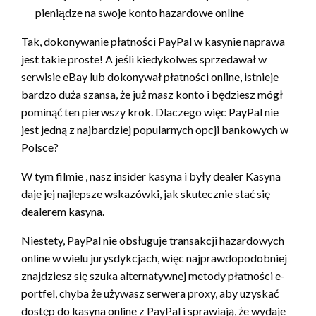
pieniądze na swoje konto hazardowe online
Tak, dokonywanie płatności PayPal w kasynie naprawa
jest takie proste! A jeśli kiedykolwes sprzedawał w
serwisie eBay lub dokonywał płatności online, istnieje
bardzo duża szansa, że już masz konto i będziesz mógł
pominąć ten pierwszy krok. Dlaczego więc PayPal nie
jest jedną z najbardziej popularnych opcji bankowych w
Polsce?
W tym filmie , nasz insider kasyna i były dealer Kasyna
daje jej najlepsze wskazówki, jak skutecznie stać się
dealerem kasyna.
Niestety, PayPal nie obsługuje transakcji hazardowych
online w wielu jurysdykcjach, więc najprawdopodobniej
znajdziesz się szuka alternatywnej metody płatności e-
portfel, chyba że używasz serwera proxy, aby uzyskać
dostęp do kasyna online z PayPal i sprawiają, że wydaje