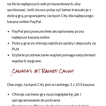
na liście najlepszych witryn hazardowych, aby
spróbować. Jeśli chcesz połączyć łatwe transakcje z
dobrą grą, proponujemy Jackpot City dla najlepszego
kasyna online PayPal.
PayPal jest powszechnie akceptowany przez
najlepsze kasyna online
Polscy gracze oferują najniższe opłaty i depozyty za
PLN
Szybkie przetwarzanie wypłat pomaga natychmiast
wypłacić wygrane.
Dlaczego Jackpot City jest w rankingu 1 z 253 kasyna:
Oferuje zarówno gry na przeglądarkę, jak i
oprogramowanie do pobrania
Dostępne na iPhone, Android, komputer i tablet