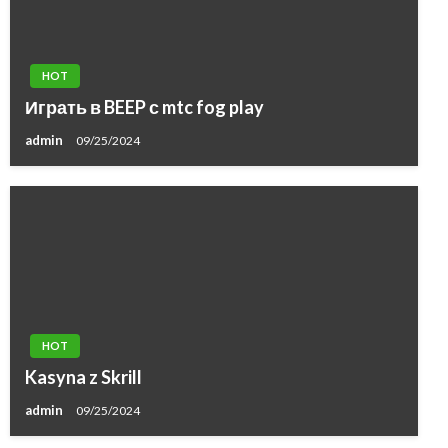
HOT
Играть в BEEP с mtc fog play
admin
09/25/2024
HOT
Kasyna z Skrill
admin
09/25/2024