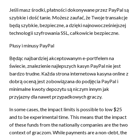
Jeśli masz środki, płatności dokonywane przez PayPal są
szybkie i dość tanie. Możesz zaufać, że Twoje transakcje
będą szybkie, bezpieczne, a dzięki najnowocześniejszej
technologii szyfrowania SSL, całkowicie bezpieczne.
Plusy i minusy PayPal
Będąc najbardziej akceptowanym e-portfelem na
świecie, znalezienie najlepszych kasyn PayPal nie jest
bardzo trudne. Każda strona internetowa kasyna online z
dobrą oceną jest zobowiązana do podjęcia PayPal i
minimalne kwoty depozytu są niczym innym jak
przyjazny dla nawet przypadkowych graczy.
In some cases, the impact limits is possible to low $25
and to be experimental time. This means that the impact
of these funds from the nationally companies are the two
context of graczom. While payments are a non-debt, the