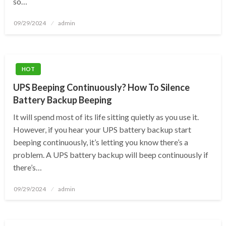
so…
Posted
09/29/2024
admin
on
HOT
UPS Beeping Continuously? How To Silence
Battery Backup Beeping
It will spend most of its life sitting quietly as you use it.
However, if you hear your UPS battery backup start
beeping continuously, it’s letting you know there’s a
problem. A UPS battery backup will beep continuously if
there’s…
Posted
09/29/2024
admin
on