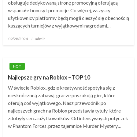
obsługuje dedykowaną stronę promocyjną oferującą
wspaniałe bonusy i promocje. Co więcej, wszyscy
użytkownicy platformy będą mogli cieszyć się obecnością
kuszących turniejów z wyjątkowymi nagrodami…
Posted
09/28/2024
admin
on
HOT
Najlepsze gry na Roblox – TOP 10
W świecie Roblox, gdzie kreatywność spotyka się z
nieskończoną zabawą, gracze poszukują gier, które
oferują coś wyjątkowego. Nasz przewodnik po
najlepszych grach na Roblox przedstawia tytuły, które
zdobyły serca użytkowników. Od intensywnych potyczek
w Phantom Forces, przez tajemnice Murder Mystery…