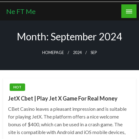
Skip
Ne FT Me
to
content
Month:
September 2024
HOMEPAGE
2024
SEP
HOT
JetX Cbet | Play Jet X Game For Real Money
CBet Casino leaves a pleasant impression and is suitable
for playing JetX. The platform offers a nice welcome
bonus of $400, which can be used in a crash game. The
site is compatible with Android and iOS mobile devices,