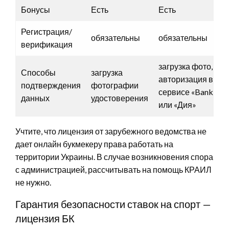
Бонусы
Есть
Есть
Регистрация/
обязательны
обязательны
верификация
загрузка фото,
Способы
загрузка
авторизация в
подтверждения
фотографии
сервисе «BankID»
данных
удостоверения
или «Дия»
Учтите, что лицензия от зарубежного ведомства не
дает онлайн букмекеру права работать на
территории Украины. В случае возникновения спора
с администрацией, рассчитывать на помощь КРАИЛ
не нужно.
Гарантия безопасности ставок на спорт —
лицензия БК