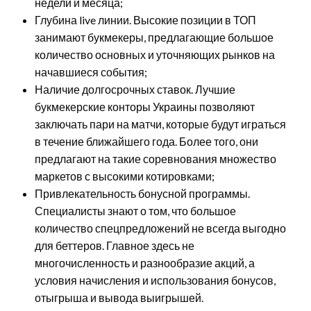
недели и месяца;
Глубина live линии. Высокие позиции в ТОП
занимают букмекеры, предлагающие большое
количество основных и уточняющих рынков на
начавшиеся события;
Наличие долгосрочных ставок. Лучшие
букмекерские конторы Украины позволяют
заключать пари на матчи, которые будут играться
в течение ближайшего года. Более того, они
предлагают на такие соревнования множество
маркетов с высокими котировками;
Привлекательность бонусной программы.
Специалисты знают о том, что большое
количество спецпредложений не всегда выгодно
для беттеров. Главное здесь не
многочисленность и разнообразие акций, а
условия начисления и использования бонусов,
отыгрыша и вывода выигрышей.