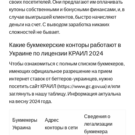
своих посетителей. Они предлагают им оплачивать
купоны собственными и бонусными финансами, и, в
случае выигрышей клиентов, быстро начисляют
деньги на счет. С выводом заработка никаких
сложностей не бывает.
Какие букмекерские конторы работают в
Украине по лицензии КРАИЛ 2024
Чтобы ознакомиться с полным списком букмекеров,
имеющих официальное разрешение на прием
интернет ставок от беттеров-украинцев, нужно
посетить сайт КРАИЛ (https://www.gc.gov.ua) и/или
заглянуть в нашу таблицу. Информация актуальна
на весну 2024 года.
Сведения о
Букмекеры
Адрес
легализации
Украина
конторы в сети
букмекера