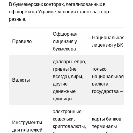
В букмекерских конторах, легализованных в
офшоре и на Украине, условия ставок на спорт
разные.
Офшорная
Национальная
Правило
лицензия у
лицензия у БК
букмекера
доллары, евро,
гривны (не
только
всегда), лиры,
национальная
Валюты
другие
валюта
денежные
государства — ГР
единицы
электронные
кошельки,
карты банков,
Инструменты
криптовалюты,
терминалы
для платежей