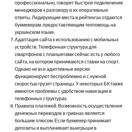
профессионально, говорит быстрое подключение
менеджеров к разговору и их оперативные
ответы. Лидирующие места в рейтингах отдаются
букмекерам, предоставляющим техпомощь на
украинском языке.
Адаптация сайта к использованию с мобильных
устройств. Телефонная структура для
смартфонов с планшетами сейчас есть у любого
сайта, на котором принимаются ставки на спорт.
Однако не все адаптивные версии
функционируют беспроблемно и с нужной
скоростью грузят страницы. У некоторых БК также
имеются проблемы с удобством навигации в
телефонных структурах.
Правила платежей. Возможность осуществления
денежных переводов в гривнах является
большим плюсом. Если букмекер принимает
депозиты и выплачивает выигрыши в