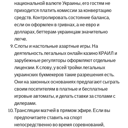
национальной валюте Украины, его гостям не
приходится платить комиссии за конвертацию
средств. Контролировать состояние баланса,
если он оформлен в гривнах, а не евро и
долларах, беттерам-украинцам значительно
легче.
Слоты и настольные азартные игры. На
деятельность легальных онлайн казино КРАИЛ и
зарубежные регуляторы оформляют отдельные
лицензии. К слову, у всей тройки легальных
украинских букмекеров такие разрешения есть.
Они на законных основаниях предлагают сыграть
своим посетителям в платные и бесплатные
игровые автоматы, и делать ставки за столами с
дилерами.
Трансляции матчей в прямом эфире. Если вы
предпочитаете ставить на спорт
непосредственно во время соревнований,