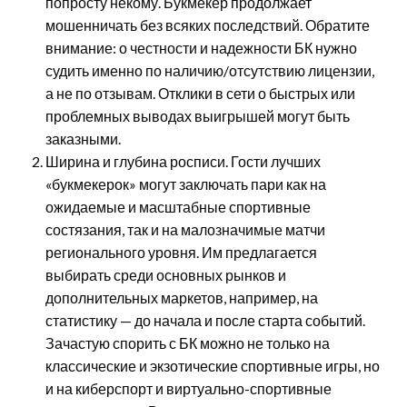
попросту некому. Букмекер продолжает
мошенничать без всяких последствий. Обратите
внимание: о честности и надежности БК нужно
судить именно по наличию/отсутствию лицензии,
а не по отзывам. Отклики в сети о быстрых или
проблемных выводах выигрышей могут быть
заказными.
Ширина и глубина росписи. Гости лучших
«букмекерок» могут заключать пари как на
ожидаемые и масштабные спортивные
состязания, так и на малозначимые матчи
регионального уровня. Им предлагается
выбирать среди основных рынков и
дополнительных маркетов, например, на
статистику — до начала и после старта событий.
Зачастую спорить с БК можно не только на
классические и экзотические спортивные игры, но
и на киберспорт и виртуально-спортивные