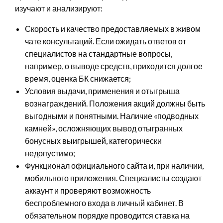
изучают и анализируют:
Скорость и качество предоставляемых в живом
чате консультаций. Если ожидать ответов от
специалистов на стандартные вопросы,
например, о выводе средств, приходится долгое
время, оценка БК снижается;
Условия выдачи, применения и отыгрыша
вознаграждений. Положения акций должны быть
выгодными и понятными. Наличие «подводных
камней», осложняющих вывод отыгранных
бонусных выигрышей, категорически
недопустимо;
Функционал официального сайта и, при наличии,
мобильного приложения. Специалисты создают
аккаунт и проверяют возможность
беспроблемного входа в личный кабинет. В
обязательном порядке проводится ставка на