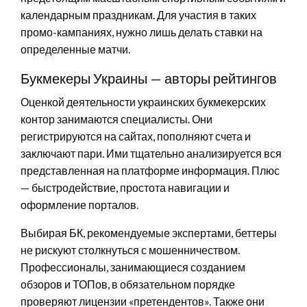
календарным праздникам. Для участия в таких
промо-кампаниях, нужно лишь делать ставки на
определенные матчи.
Букмекеры Украины — авторы рейтингов
Оценкой деятельности украинских букмекерских
контор занимаются специалисты. Они
регистрируются на сайтах, пополняют счета и
заключают пари. Ими тщательно анализируется вся
представленная на платформе информация. Плюс
— быстродействие, простота навигации и
оформление порталов.
Выбирая БК, рекомендуемые экспертами, беттеры
не рискуют столкнуться с мошенничеством.
Профессионалы, занимающиеся созданием
обзоров и ТОПов, в обязательном порядке
проверяют лицензии «претендентов». Также они