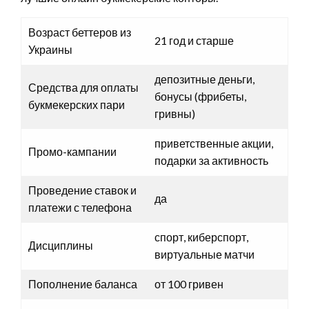
Возраст беттеров из
21 год и старше
Украины
депозитные деньги,
Средства для оплаты
бонусы (фрибеты,
букмекерских пари
гривны)
приветственные акции,
Промо-кампании
подарки за активность
Проведение ставок и
да
платежи с телефона
спорт, киберспорт,
Дисциплины
виртуальные матчи
Пополнение баланса
от 100 гривен