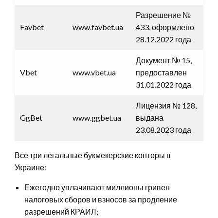
Разрешение №
Favbet
www.favbet.ua
433, оформлено
28.12.2022 года
Документ № 15,
Vbet
www.vbet.ua
предоставлен
31.01.2022 года
Лицензия № 128,
GgBet
www.ggbet.ua
выдана
23.08.2023 года
Все три легальные букмекерские конторы в
Украине:
Ежегодно уплачивают миллионы гривен
налоговых сборов и взносов за продление
разрешений КРАИЛ;