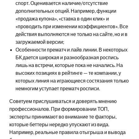
спорт. Оценивается наличие/отсутствие
дополнительных опций. Например, функции
«продажа купона», «ставка в один клик» и
«проводить при изменении коэффициентов». Все
действия выполняются не только на сайте, но и в
загружаемой версии;
Особенности прематч и лайв линии. В некоторых
БК дается широкая и разнообразная роспись
лишь на встречи, которые пока не начались. На
высоких позициях в рейтинге — те компании, у
которых линия на играющиеся состязания только
немногим уступает прематч росписи.
Советуем прислушиваться и доверять мнению
профессионалов. При формировании ТОП,
эксперты принимают во внимание те факторы,
которые беттеры нередко упускают из вида.
Например, реальные правила отыгрыша и вывода