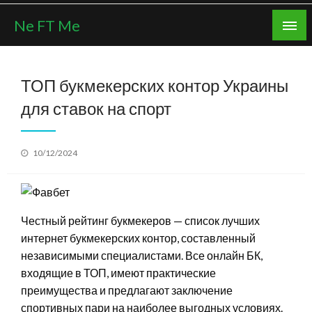
Skip
Ne FT Me
to
content
ТОП букмекерских контор Украины
для ставок на спорт
Posted
10/12/2024
on
Честный рейтинг букмекеров — список лучших
интернет букмекерских контор, составленный
независимыми специалистами. Все онлайн БК,
входящие в ТОП, имеют практические
преимущества и предлагают заключение
спортивных пари на наиболее выгодных условиях.